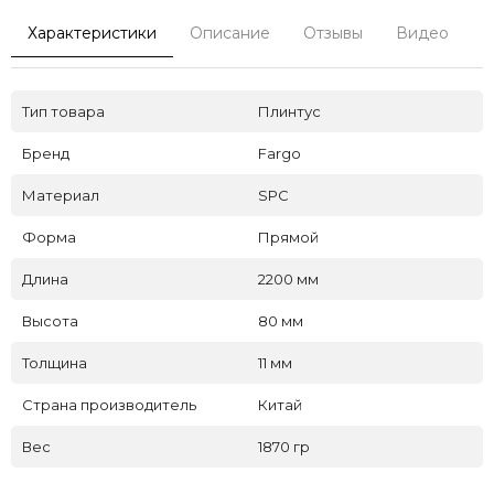
Характеристики
Описание
Отзывы
Видео
С
Тип товара
Плинтус
Бренд
Fargo
Материал
SPC
Форма
Прямой
Длина
2200 мм
Высота
80 мм
Толщина
11 мм
Страна производитель
Китай
Вес
1870 гр