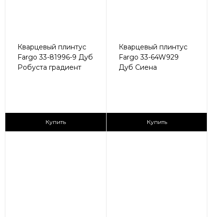
Кварцевый плинтус
Кварцевый плинтус
Fargo 33-81996-9 Дуб
Fargo 33-64W929
Робуста градиент
Дуб Сиена
430 ₽/пог.м
430 ₽/пог.м
Купить
Купить