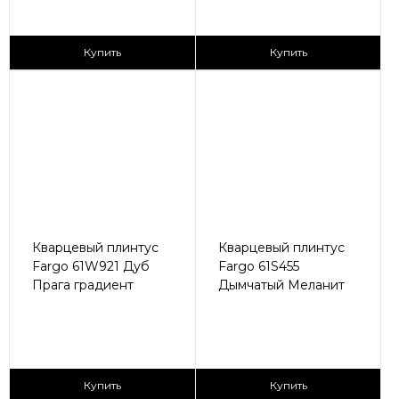
405 ₽/пог.м
405 ₽/пог.м
Купить
Купить
Кварцевый плинтус
Кварцевый плинтус
Fargo 61W921 Дуб
Fargo 61S455
Прага градиент
Дымчатый Меланит
430 ₽/пог.м
430 ₽/пог.м
Купить
Купить