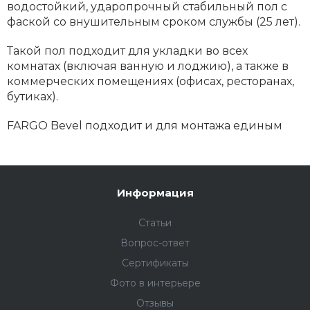
водостойкий, ударопрочный стабильный пол с
фаской со внушительным сроком службы (25 лет).
Такой пол подходит для укладки во всех
комнатах (включая ванную и лоджию), а также в
коммерческих помещениях (офисах, ресторанах,
бутиках).
FARGO Bevel подходит и для монтажа единым
полотном на большой площади.
Повышенная прочность и сила
Информация
Кварц-виниловое покрытие FARGO Bevel — тот
пол, который вы выбираете на долгие годы
Статьи
вперёд. Кварцевый ламинат высокой прочности
Вопрос-ответ
не требует особенного ухода: все загрязнения
легко убираются с поверхности мокрой
Сертификаты
салфеткой.
Фото в интерьере
Отзывы
Используйте Fargo Bevel с фаской для создания