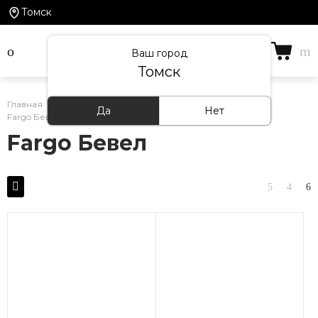
Томск
Ваш город
Томск
Главная
/
Каталог товаров
/
Кварцевый ламинат
/
Да
Нет
Fargo Бевел
Fargo Бевел