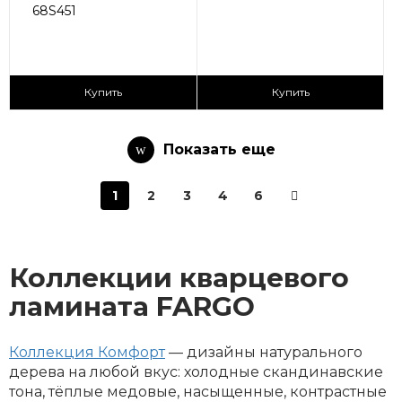
68S451
2
2
2 590 ₽/м
2 590 ₽/м
Купить
Купить
Показать еще
1
2
3
4
6
Коллекции кварцевого
ламината FARGO
Коллекция Комфорт
— дизайны натурального
дерева на любой вкус: холодные скандинавские
тона, тёплые медовые, насыщенные, контрастные