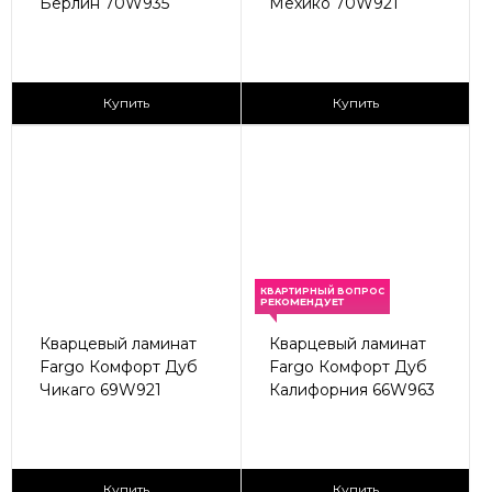
Берлин 70W935
Мехико 70W921
2
2
2 590 ₽/м
2 590 ₽/м
Купить
Купить
КВАРТИРНЫЙ ВОПРОС
РЕКОМЕНДУЕТ
Кварцевый ламинат
Кварцевый ламинат
Fargo Комфорт Дуб
Fargo Комфорт Дуб
Чикаго 69W921
Калифорния 66W963
2
2
2 590 ₽/м
2 590 ₽/м
Купить
Купить